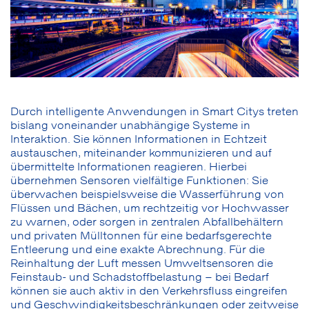
Durch intelligente Anwendungen in Smart Citys treten
bislang voneinander unabhängige Systeme in
Interaktion. Sie können Informationen in Echtzeit
austauschen, miteinander kommunizieren und auf
übermittelte Informationen reagieren. Hierbei
übernehmen Sensoren vielfältige Funktionen: Sie
überwachen beispielsweise die Wasserführung von
Flüssen und Bächen, um rechtzeitig vor Hochwasser
zu warnen, oder sorgen in zentralen Abfallbehältern
und privaten Mülltonnen für eine bedarfsgerechte
Entleerung und eine exakte Abrechnung. Für die
Reinhaltung der Luft messen Umweltsensoren die
Feinstaub- und Schadstoffbelastung – bei Bedarf
können sie auch aktiv in den Verkehrsfluss eingreifen
und Geschwindigkeitsbeschränkungen oder zeitweise