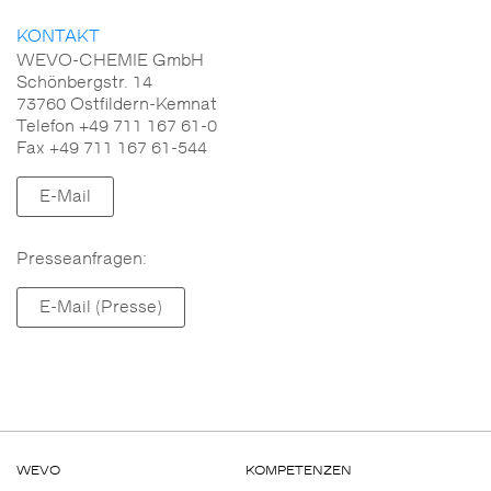
Wärmeleitfähigkeit
KONTAKT
WEVO-CHEMIE GmbH
Reaktivität
Schönbergstr. 14
73760 Ostfildern-Kemnat
Brandverhalten
Telefon +49 711 167 61-0
Fax +49 711 167 61-544
Mechanische Eigenschaften
E-Mail
Fließverhalten
Presseanfragen:
Elektrische Eigenschaften
E-Mail (Presse)
Temperatureinsatzbereich
Alterungsbeständigkeit
Chemikalienbeständigkeit
WEVO
KOMPETENZEN