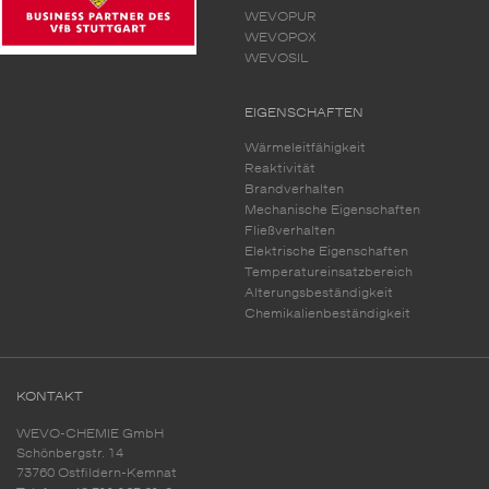
WEVOPUR
WEVOPOX
WEVOSIL
EIGENSCHAFTEN
Wärmeleitfähigkeit
Reaktivität
Brandverhalten
Mechanische Eigenschaften
Fließverhalten
Elektrische Eigenschaften
Temperatureinsatzbereich
Alterungsbeständigkeit
Chemikalienbeständigkeit
KONTAKT
WEVO-CHEMIE GmbH
Schönbergstr. 14
73760 Ostfildern-Kemnat