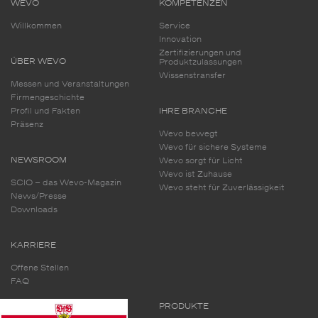
WEVO
KOMPETENZEN
Willkommen
Service
Innovation
Zertifizierungen und
ÜBER WEVO
Produktzulassungen
Wissenstransfer
Messen und Veranstaltungen
Firmengeschichte
Profil und Fakten
IHRE BRANCHE
Präsenz
Wevo bewegt
Wevo für sichere Systeme
NEWSROOM
Wevo sorgt für Licht
Wevo ist Zuhause
SCIO – das Wevo-Magazin
Wevo steht für Zuverlässigkeit
News/Presse
Downloads
KARRIERE
Offene Stellen
FAQ
PRODUKTE