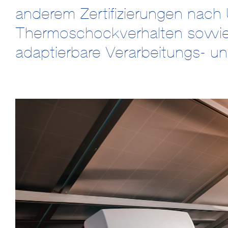
anderem Zertifizierungen nach 
Thermoschockverhalten sowie
adaptierbare Verarbeitungs- u