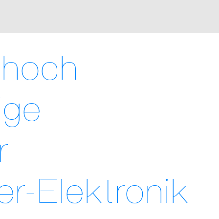
 hoch
ige
r
er-Elektronik