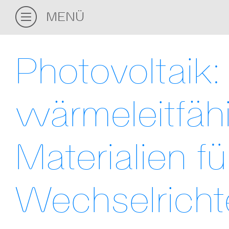
MENÜ
Photovoltaik:
wärmeleitfäh
Materialien fü
Wechselricht