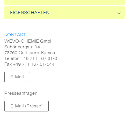
EIGENSCHAFTEN
Wärmeleitfähigkeit
KONTAKT
WEVO-CHEMIE GmbH
Reaktivität
Schönbergstr. 14
73760 Ostfildern-Kemnat
Brandverhalten
Telefon +49 711 167 61-0
Fax +49 711 167 61-544
Mechanische Eigenschaften
E-Mail
Fließverhalten
Presseanfragen:
Elektrische Eigenschaften
E-Mail (Presse)
Temperatureinsatzbereich
Alterungsbeständigkeit