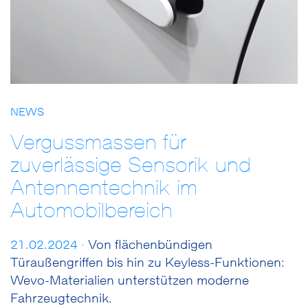
NEWS
Vergussmassen für
zuverlässige Sensorik und
Antennentechnik im
Automobilbereich
21.02.2024 ·
Von flächenbündigen
Türaußengriffen bis hin zu Keyless-Funktionen:
Wevo-Materialien unterstützen moderne
Fahrzeugtechnik.