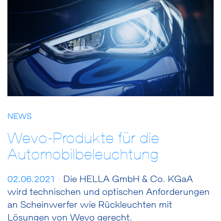
NEWS
Wevo-Produkte für die
Automobilbeleuchtung
02.06.2021 ·
Die HELLA GmbH & Co. KGaA
wird technischen und optischen Anforderungen
an Scheinwerfer wie Rückleuchten mit
Lösungen von Wevo gerecht.