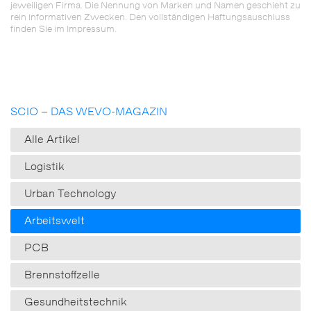
jeweiligen Firma. Die Nennung von Marken und Namen geschieht zu
rein informativen Zwecken. Den vollständigen Haftungsauschluss
finden Sie im Impressum.
SCIO – DAS WEVO-MAGAZIN
Alle Artikel
Logistik
Urban Technology
Arbeitswelt
PCB
Brennstoffzelle
Gesundheitstechnik