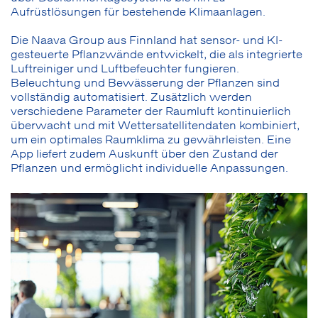
Aufrüstlösungen für bestehende Klimaanlagen.
Die Naava Group aus Finnland hat sensor- und KI-
gesteuerte Pflanzwände entwickelt, die als integrierte
Luftreiniger und Luftbefeuchter fungieren.
Beleuchtung und Bewässerung der Pflanzen sind
vollständig automatisiert. Zusätzlich werden
verschiedene Parameter der Raumluft kontinuierlich
überwacht und mit Wettersatellitendaten kombiniert,
um ein optimales Raumklima zu gewährleisten. Eine
App liefert zudem Auskunft über den Zustand der
Pflanzen und ermöglicht individuelle Anpassungen.